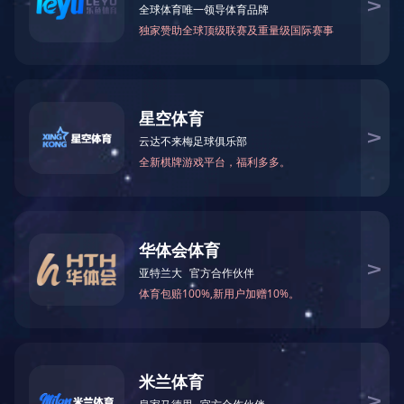
?
COPYRIGHT ? 2018 安博官方网页版-安博（中国）
闽ICP备07004916号