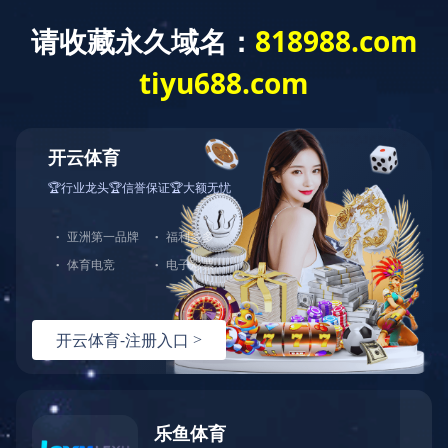
邮箱登录
服务管理
切
换
导
航
团队介绍
暂无信息